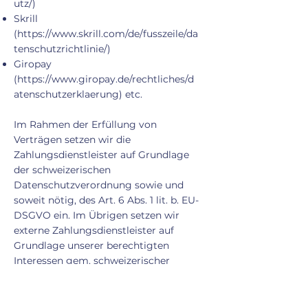
utz/)
Skrill
(
https://www.skrill.com/de/fusszeile/da
tenschutzrichtlinie/)
Giropay
(
https://www.giropay.de/rechtliches/d
atenschutzerklaerung)
etc.
Im Rahmen der Erfüllung von
Verträgen setzen wir die
Zahlungsdienstleister auf Grundlage
der schweizerischen
Datenschutzverordnung sowie und
soweit nötig, des Art. 6 Abs. 1 lit. b. EU-
DSGVO ein. Im Übrigen setzen wir
externe Zahlungsdienstleister auf
Grundlage unserer berechtigten
Interessen gem. schweizerischer
Datenschutzverordnung sowie und
soweit nötig, gem. Art. 6 Abs. 1 lit. f.
EU-DSGVO ein, um unseren Nutzern