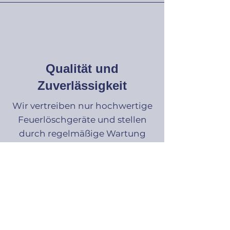
Qualität und
Zuverlässigkeit
Wir vertreiben nur hochwertige
Feuerlöschgeräte und stellen
durch regelmäßige Wartung
deren Zuverlässigkeit sicher.
R.K.M.
Brandschutzservice GmbH
Liesingtalstraße 9