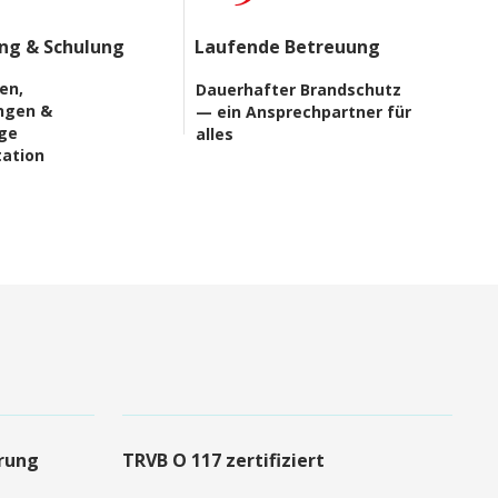
g & Schulung
Laufende Betreuung
en,
Dauerhafter Brandschutz
ngen &
— ein Ansprechpartner für
ige
alles
ation
rung
TRVB O 117 zertifiziert