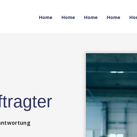
Home
Home
Home
Home
Ho
tragter
rantwortung