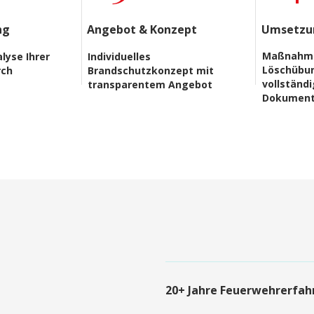
ng
Angebot & Konzept
Umsetzun
Maßnahm
lyse Ihrer
Individuelles
Löschübu
rch
Brandschutzkonzept mit
vollständ
transparentem Angebot
Dokument
20+ Jahre Feuerwehrerfah