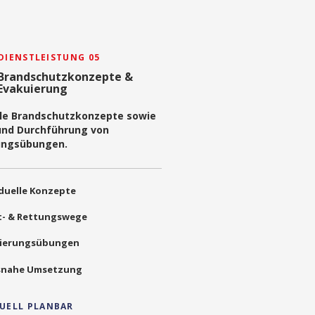
DIENSTLEISTUNG 05
Brandschutzkonzepte &
Evakuierung
lle Brandschutzkonzepte sowie
und Durchführung von
ungsübungen.
iduelle Konzepte
t- & Rettungswege
uierungsübungen
snahe Umsetzung
DUELL PLANBAR