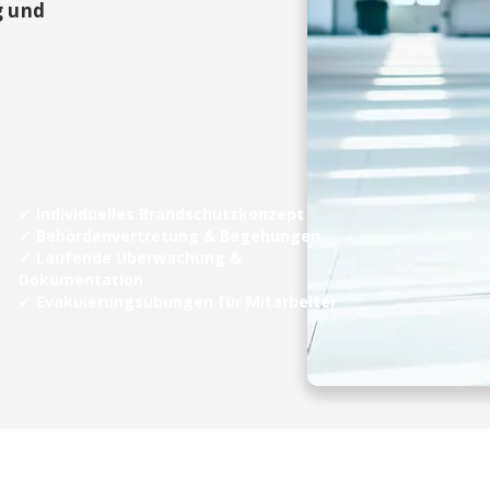
g und
✓ Individuelles Brandschutzkonzept
✓ Behördenvertretung & Begehungen
✓ Laufende Überwachung &
Dokumentation
✓ Evakuierungsübungen für Mitarbeiter