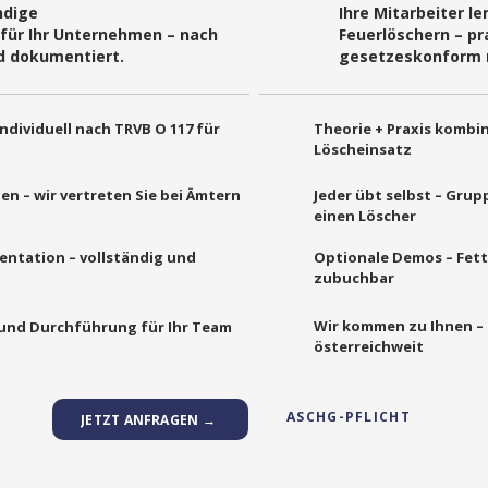
ndige
Ihre Mitarbeiter l
für Ihr Unternehmen – nach
Feuerlöschern – pra
nd dokumentiert.
gesetzeskonform 
ndividuell nach TRVB O 117 für
Theorie + Praxis kombin
Löscheinsatz
 – wir vertreten Sie bei Ämtern
Jeder übt selbst – Grup
einen Löscher
tation – vollständig und
Optionale Demos – Fett
zubuchbar
Wir kommen zu Ihnen – 
und Durchführung für Ihr Team
österreichweit
ASCHG-PFLICHT
JETZT ANFRAGEN →