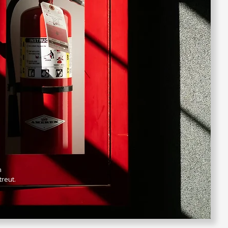
n
reut.