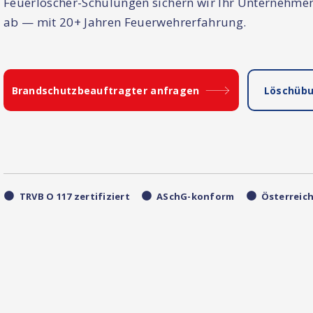
Feuerlöscher-Schulungen sichern wir Ihr Unternehmen
ab — mit 20+ Jahren Feuerwehrerfahrung.
Brandschutzbeauftragter anfragen
Löschüb
🟠
🟠
🟠
TRVB O 117 zertifiziert
ASchG-konform
Österreich