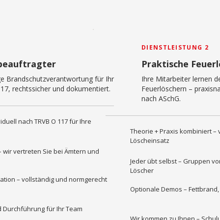
DIENSTLEISTUNG 2
beauftragter
Praktische Feuer
ge Brandschutzverantwortung für Ihr
Ihre Mitarbeiter lernen 
7, rechtssicher und dokumentiert.
Feuerlöschern – praxisna
nach ASchG.
iduell nach TRVB O 117 für Ihre
Theorie + Praxis kombiniert –
Löscheinsatz
wir vertreten Sie bei Ämtern und
Jeder übt selbst – Gruppen vo
Löscher
ion – vollständig und normgerecht
Optionale Demos – Fettbrand,
 Durchführung für Ihr Team
Wir kommen zu Ihnen – Schulu