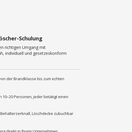
löscher-Schulung
den richtigen Umgang mit
h, individuell und gesetzeskonform
 von der Brandklasse bis zum echten
n 10–20 Personen, jeder betätigt einen
 Behälterzerknall, Löschdecke zubuchbar
ng direkt in Ihrem Unternehmen,