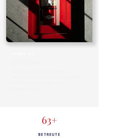
TRVB O 117
Zertifiziert
Alle Leistungen nach den
Anforderungen der Technischen
Richtlinie Vorbeugender
Brandschutz.
63+
BETREUTE