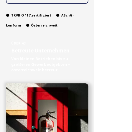
🟠
TRVB O 117 zertifiziert
🟠
ASchG-
konform
🟠
Österreichweit
ÜBER 63
Betreute Unternehmen
Von kleinen Betrieben bis zu
größeren Gewerbeobjekten –
österreichweit betreut.